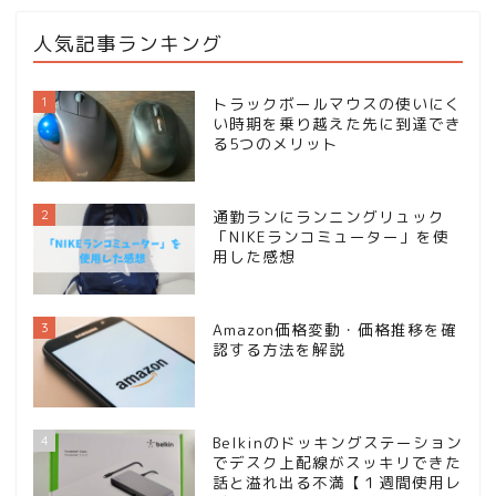
人気記事ランキング
1
トラックボールマウスの使いにく
い時期を乗り越えた先に到達でき
る5つのメリット
2
通勤ランにランニングリュック
「NIKEランコミューター」を使
用した感想
3
Amazon価格変動・価格推移を確
認する方法を解説
4
Belkinのドッキングステーション
でデスク上配線がスッキリできた
話と溢れ出る不満【１週間使用レ