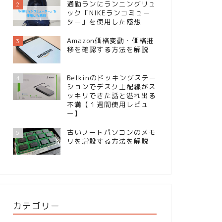
通勤ランにランニングリュ
2
ック「NIKEランコミュー
ター」を使用した感想
Amazon価格変動・価格推
3
移を確認する方法を解説
Belkinのドッキングステー
4
ションでデスク上配線がス
ッキリできた話と溢れ出る
不満【１週間使用レビュ
ー】
古いノートパソコンのメモ
5
リを増設する方法を解説
カテゴリー