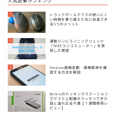
人気記事ランキング
1
トラックボールマウスの使いにく
い時期を乗り越えた先に到達でき
る5つのメリット
2
通勤ランにランニングリュック
「NIKEランコミューター」を使
用した感想
3
Amazon価格変動・価格推移を確
認する方法を解説
4
Belkinのドッキングステーション
でデスク上配線がスッキリできた
話と溢れ出る不満【１週間使用レ
ビュー】