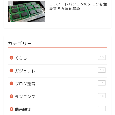
5
古いノートパソコンのメモリを増
設する方法を解説
カテゴリー
13
くらし
10
ガジェット
2
ブログ運営
16
ランニング
1
動画編集