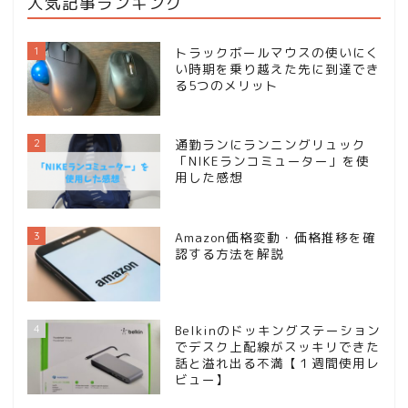
人気記事ランキング
1
トラックボールマウスの使いにく
い時期を乗り越えた先に到達でき
る5つのメリット
2
通勤ランにランニングリュック
「NIKEランコミューター」を使
用した感想
3
Amazon価格変動・価格推移を確
認する方法を解説
4
Belkinのドッキングステーション
でデスク上配線がスッキリできた
話と溢れ出る不満【１週間使用レ
ビュー】