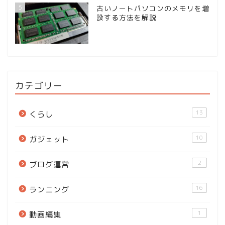
5
古いノートパソコンのメモリを増
設する方法を解説
カテゴリー
13
くらし
10
ガジェット
2
ブログ運営
16
ランニング
1
動画編集