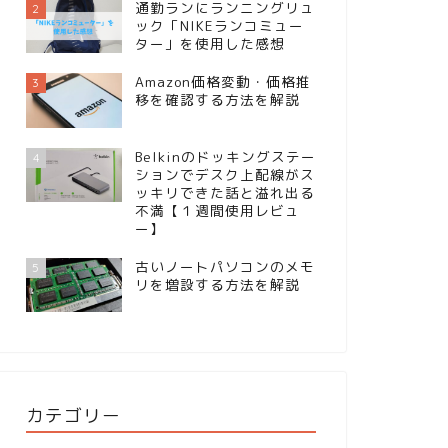
通勤ランにランニングリュ
2
ック「NIKEランコミュー
ター」を使用した感想
Amazon価格変動・価格推
3
移を確認する方法を解説
Belkinのドッキングステー
4
ションでデスク上配線がス
ッキリできた話と溢れ出る
不満【１週間使用レビュ
ー】
古いノートパソコンのメモ
5
リを増設する方法を解説
カテゴリー