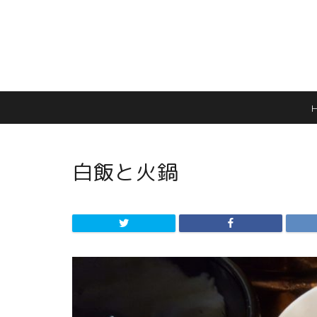
白飯と火鍋