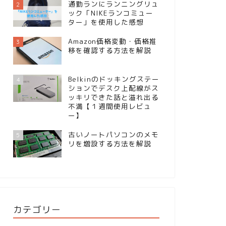
通勤ランにランニングリュ
2
ック「NIKEランコミュー
ター」を使用した感想
Amazon価格変動・価格推
3
移を確認する方法を解説
Belkinのドッキングステー
4
ションでデスク上配線がス
ッキリできた話と溢れ出る
不満【１週間使用レビュ
ー】
古いノートパソコンのメモ
5
リを増設する方法を解説
カテゴリー