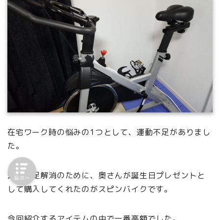
在宅ワーク時の悩みの1つとして、運動不足がありまし
た。
運動不足解消のために、奥さんが誕生日プレゼントと
目次へ
して購入してくれたのがスピンバイクです。
今回紹介するアイテムの中で一番高額でした。