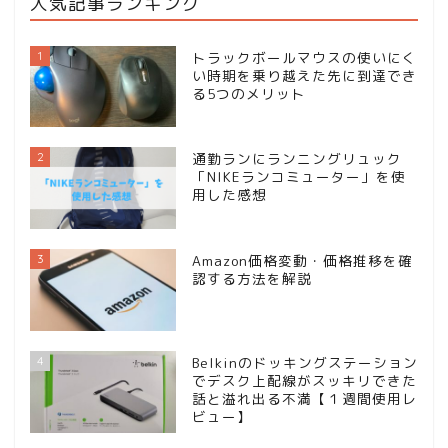
人気記事ランキング
1
トラックボールマウスの使いにく
い時期を乗り越えた先に到達でき
る5つのメリット
2
通勤ランにランニングリュック
「NIKEランコミューター」を使
用した感想
3
Amazon価格変動・価格推移を確
認する方法を解説
4
Belkinのドッキングステーション
でデスク上配線がスッキリできた
話と溢れ出る不満【１週間使用レ
ビュー】