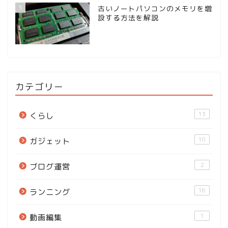
5
古いノートパソコンのメモリを増
設する方法を解説
カテゴリー
13
くらし
10
ガジェット
2
ブログ運営
16
ランニング
1
動画編集