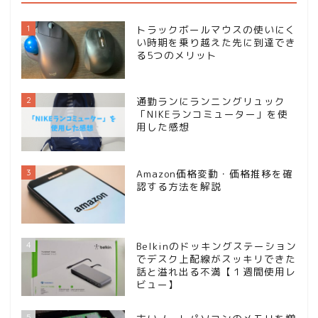
1
トラックボールマウスの使いにく
い時期を乗り越えた先に到達でき
る5つのメリット
2
通勤ランにランニングリュック
「NIKEランコミューター」を使
用した感想
3
Amazon価格変動・価格推移を確
認する方法を解説
4
Belkinのドッキングステーション
でデスク上配線がスッキリできた
話と溢れ出る不満【１週間使用レ
ビュー】
5