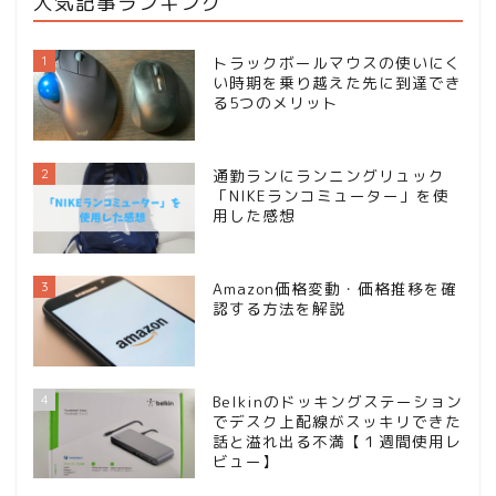
人気記事ランキング
1
トラックボールマウスの使いにく
い時期を乗り越えた先に到達でき
る5つのメリット
2
通勤ランにランニングリュック
「NIKEランコミューター」を使
用した感想
3
Amazon価格変動・価格推移を確
認する方法を解説
4
Belkinのドッキングステーション
でデスク上配線がスッキリできた
話と溢れ出る不満【１週間使用レ
ビュー】