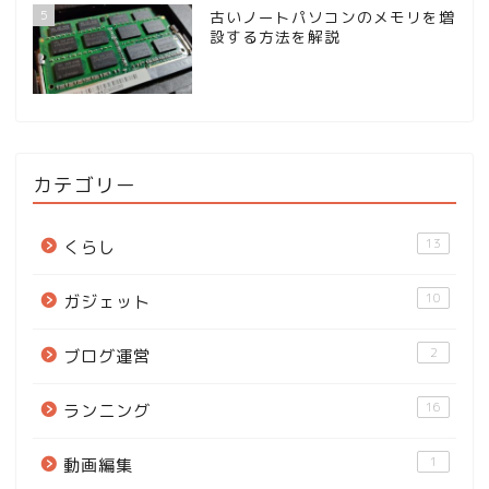
5
古いノートパソコンのメモリを増
設する方法を解説
カテゴリー
13
くらし
10
ガジェット
2
ブログ運営
16
ランニング
1
動画編集