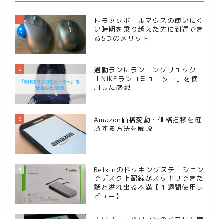
1
トラックボールマウスの使いにく
い時期を乗り越えた先に到達でき
る5つのメリット
2
通勤ランにランニングリュック
「NIKEランコミューター」を使
用した感想
3
Amazon価格変動・価格推移を確
認する方法を解説
4
Belkinのドッキングステーション
でデスク上配線がスッキリできた
話と溢れ出る不満【１週間使用レ
ビュー】
5