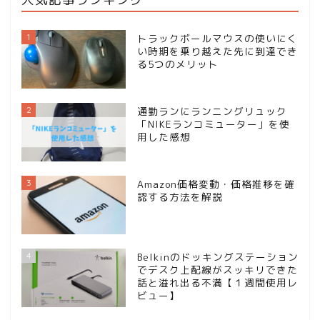
1
トラックボールマウスの使いにく
い時期を乗り越えた先に到達でき
る5つのメリット
2
通勤ランにランニングリュック
「NIKEランコミューター」を使
用した感想
3
Amazon価格変動・価格推移を確
認する方法を解説
4
Belkinのドッキングステーション
でデスク上配線がスッキリできた
話と溢れ出る不満【１週間使用レ
ビュー】